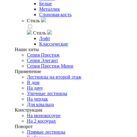
Белые
Металлик
Слоновая кость
Стиль
Стиль
Лофт
Классические
Наши хиты
Серия Престиж
Серия Элегант
Серия Престиж Мини
Применение
Лестницы на второй этаж
В дом
На дачу
Уличные лестницы
На чердак
Для крыльца
Конструкция
На монокосоуре
На 2 косоурах
Поворот
Прямые лестницы