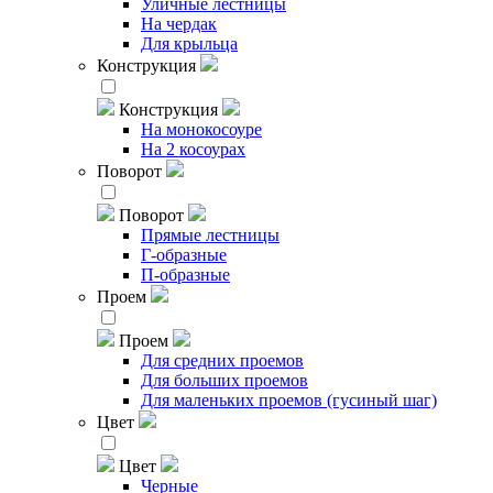
Уличные лестницы
На чердак
Для крыльца
Конструкция
Конструкция
На монокосоуре
На 2 косоурах
Поворот
Поворот
Прямые лестницы
Г-образные
П-образные
Проем
Проем
Для средних проемов
Для больших проемов
Для маленьких проемов (гусиный шаг)
Цвет
Цвет
Черные