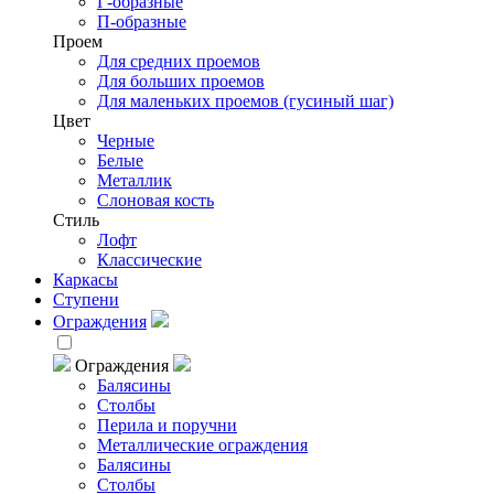
Г-образные
П-образные
Проем
Для средних проемов
Для больших проемов
Для маленьких проемов (гусиный шаг)
Цвет
Черные
Белые
Металлик
Слоновая кость
Стиль
Лофт
Классические
Каркасы
Ступени
Ограждения
Ограждения
Балясины
Столбы
Перила и поручни
Металлические ограждения
Балясины
Столбы