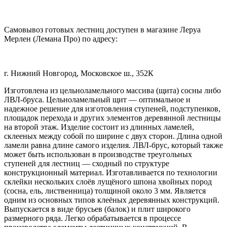
Самовывоз готовых лестниц доступен в магазине Леруа
Мерлен (Лемана Про) по адресу:
г. Нижний Новгород, Московское ш., 352К
Изготовлена из цельноламельного массива (щита) сосны либо
ЛВЛ-бруса. Цельноламельный щит — оптимальное и
надежное решение для изготовления ступеней, подступенков,
площадок перехода и других элементов деревянной лестницы
на второй этаж. Изделие состоит из длинных ламелей,
склееных между собой по ширине с двух сторон. Длина одной
ламели равна длине самого изделия. ЛВЛ-брус, который также
может быть использован в производстве треугольных
ступеней для лестниц — сходный по структуре
конструкционный материал. Изготавливается по технологии
склейки нескольких слоёв лущёного шпона хвойных пород
(сосна, ель, лиственница) толщиной около 3 мм. Является
одним из основных типов клеёных деревянных конструкций.
Выпускается в виде брусьев (балок) и плит широкого
размерного ряда. Легко обрабатывается в процессе